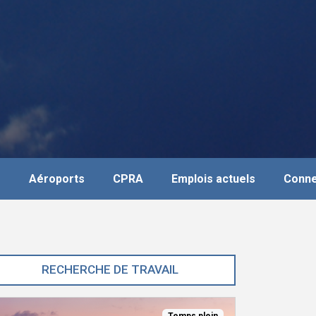
s
Aéroports
CPRA
Emplois actuels
Conne