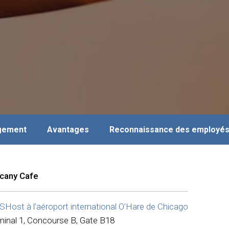
agement
Avantages
Reconnaissance des employé
cany Cafe
Host à l’aéroport international O’Hare de Chicago
minal 1, Concourse B, Gate B18