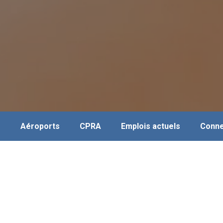
s
Aéroports
CPRA
Emplois actuels
Conne