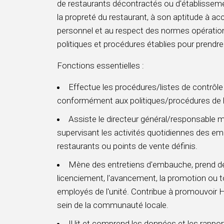
de restaurants décontractés ou d'établissement
la propreté du restaurant, à son aptitude à accu
personnel et au respect des normes opérationne
politiques et procédures établies pour prendr
Fonctions essentielles :
Effectue les procédures/listes de contrôle
conformément aux politiques/procédures de l'
Assiste le directeur général/responsable mu
supervisant les activités quotidiennes des em
restaurants ou points de vente définis.
Mène des entretiens d'embauche, prend de
licenciement, l'avancement, la promotion ou 
employés de l'unité. Contribue à promouvo
sein de la communauté locale.
Il lit et comprend les données et les rappor