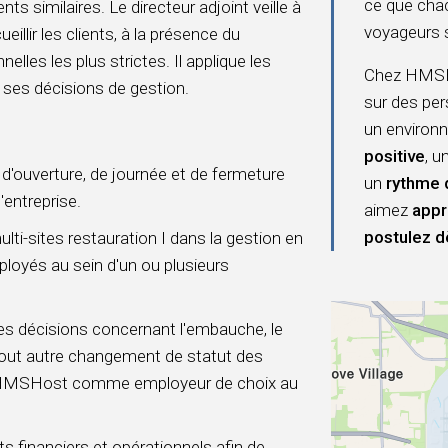
ce que chac
s similaires. Le directeur adjoint veille à
voyageurs 
eillir les clients, à la présence du
lles les plus strictes. Il applique les
Chez HMSHo
e ses décisions de gestion.
sur des per
un environn
positive
, u
 d'ouverture, de journée et de fermeture
un
rythme 
entreprise.
aimez
appr
postulez d
lti-sites restauration I dans la gestion en
ployés au sein d'un ou plusieurs
s décisions concernant l'embauche, le
tout autre changement de statut des
ir HMSHost comme employeur de choix au
ts financiers et opérationnels afin de