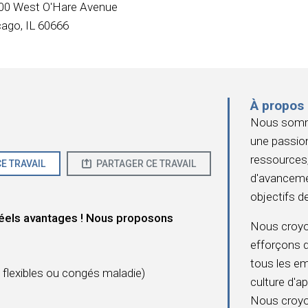
00 West O'Hare Avenue
cago, IL 60666
À propos
Nous somme
une passion
ressources,
E TRAVAIL
PARTAGER CE TRAVAIL
d'avanceme
objectifs de
éels avantages ! Nous proposons
Nous croy
efforçons 
tous les e
flexibles ou congés maladie)
culture d'ap
Nous croyon