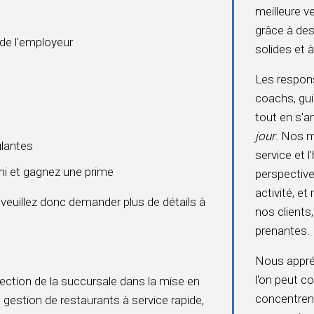
meilleure 
grâce à des
 de l'employeur
solides et 
Les respo
coachs, gui
tout en s'
jour
. Nos m
ulantes
service et l
i et gagnez une prime
perspective
activité, e
 veuillez donc demander plus de détails à
nos clients
prenantes.
Nous appréc
l'on peut co
irection de la succursale dans la mise en
concentrent 
gestion de restaurants à service rapide,