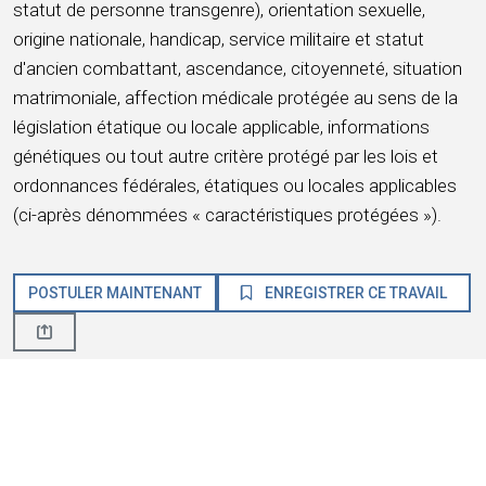
statut de personne transgenre), orientation sexuelle,
origine nationale, handicap, service militaire et statut
d'ancien combattant, ascendance, citoyenneté, situation
matrimoniale, affection médicale protégée au sens de la
législation étatique ou locale applicable, informations
génétiques ou tout autre critère protégé par les lois et
ordonnances fédérales, étatiques ou locales applicables
(ci-après dénommées « caractéristiques protégées »).
POSTULER MAINTENANT
ENREGISTRER CE TRAVAIL
À propos d'HMSHost
Nous sommes une entreprise mondiale d'hôtellerie avec
une passion pour le service ! HMSHost offre la taille, les
ressources, la formation et les opportunités