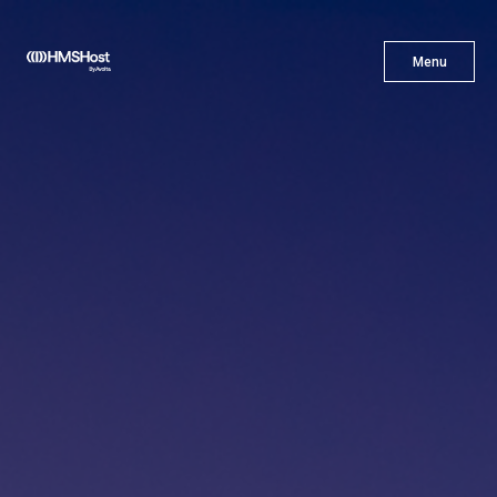
X
Menu
Menu
Cuisine
L'innovation
Devenez Notre Partenaire
Carrières