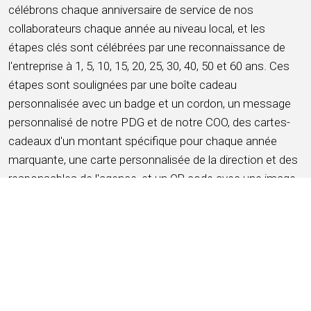
célébrons chaque anniversaire de service de nos
collaborateurs chaque année au niveau local, et les
étapes clés sont célébrées par une reconnaissance de
l'entreprise à 1, 5, 10, 15, 20, 25, 30, 40, 50 et 60 ans. Ces
étapes sont soulignées par une boîte cadeau
personnalisée avec un badge et un cordon, un message
personnalisé de notre PDG et de notre COO, des cartes-
cadeaux d'un montant spécifique pour chaque année
marquante, une carte personnalisée de la direction et des
responsables de l'agence, et un QR code avec une image
personnalisée pour partager la célébration sur les réseaux
sociaux.
HMSHost célèbre :
Une fois par an, nous célébrons les
réussites de l'entreprise. Notre prestigieux Temple de la
renommée récompense les meilleurs collaborateurs.
Notre
Coupe du Champion
récompense les sites ayant