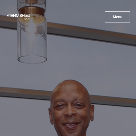
X
Menu
Menu
Cuisine
L'innovation
Devenez Notre Partenaire
Carrières