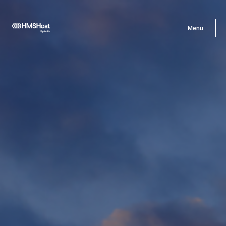
X
Menu
Menu
Cuisine
L'innovation
Devenez Notre Partenaire
Carrières