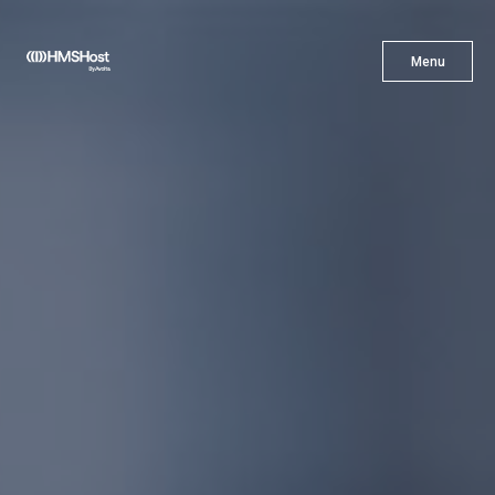
X
Menu
Menu
Cuisine
L'innovation
Devenez Notre Partenaire
Carrières