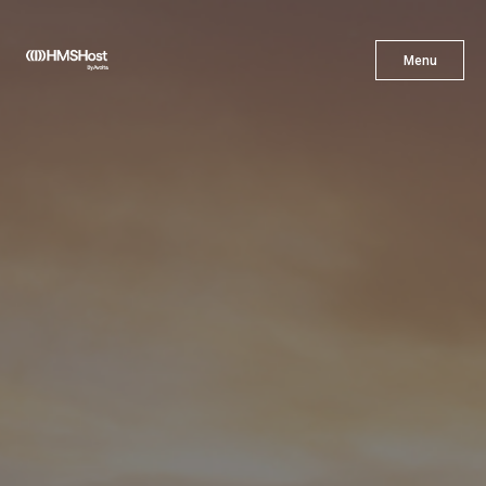
X
Menu
Menu
Cuisine
L'innovation
Devenez Notre Partenaire
Carrières