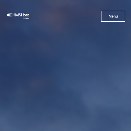
X
Menu
Menu
Cuisine
L'innovation
Devenez Notre Partenaire
Carrières