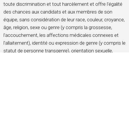
toute discrimination et tout harcèlement et offre l'égalité
des chances aux candidats et aux membres de son
équipe, sans considération de leur race, couleur, croyance,
âge, religion, sexe ou genre (y compris la grossesse,
l'accouchement, les affections médicales connexes et
l'allaitement), identité ou expression de genre (y compris le
statut de personne transgenre), orientation sexuelle,
origine nationale, handicap, service militaire et statut
d'ancien combattant, ascendance, citoyenneté, situation
matrimoniale, affection médicale protégée au sens de la
législation étatique ou locale applicable, informations
génétiques ou tout autre critère protégé par les lois et
ordonnances fédérales, étatiques ou locales applicables
(ci-après dénommées « caractéristiques protégées »).
POSTULER MAINTENANT
ENREGISTRER CE TRAVAIL