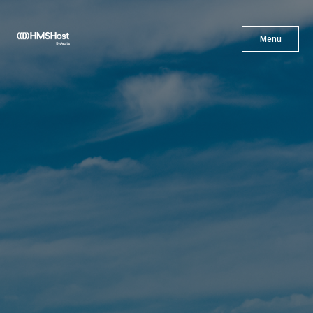
X
Menu
Menu
Cuisine
L'innovation
Devenez Notre Partenaire
Carrières