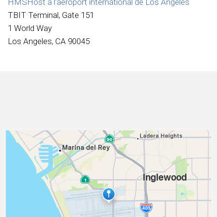
HMSHost à l’aéroport international de Los Angeles
Internationale
TBIT Terminal, Gate 151
1 World Way
Los Angeles, CA 90045