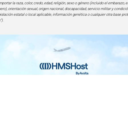
portar la raza, color, credo, edad, religión, sexo o género (incluido el embarazo, e
ero), orientación sexual, origen nacional, discapacidad, servicio militar y condi
gislación estatal o local aplicable, información genética o cualquier otra base pro
”).
nicio
Contacto
Privacidad y Legal
Accesibilid
lencia en Alimentos y Bebidas | 6905 Rockledge Drive Bethesda, MD 