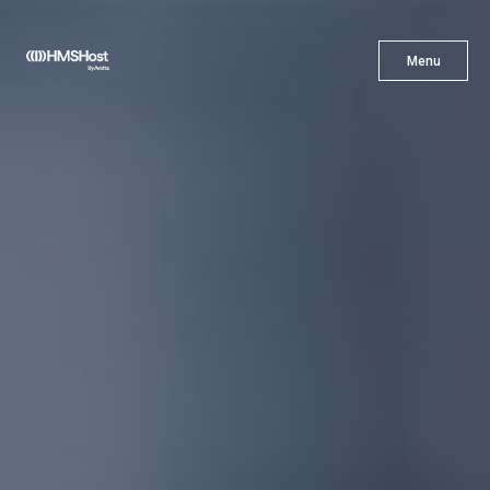
X
Menu
Menu
Gastronomía
Innovación
Asóciate con Nosotros
Carreras