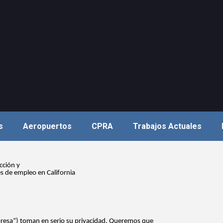
s
Aeropuertos
CPRA
Trabajos Actuales
cción y
tes de empleo en California
mpresa”) toman en serio su privacidad. Queremos que