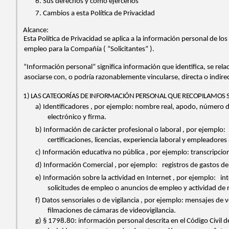
6. Sus derechos y cómo ejercerlos
7. Cambios a esta Política de Privacidad
Alcance:
Esta Política de Privacidad se aplica a la información personal de los
empleo para la Compañía (
“Solicitantes”
).
“Información personal”
significa información que identifica, se re
asociarse con, o podría razonablemente vincularse, directa o indirec
1) LAS CATEGORÍAS DE INFORMACIÓN PERSONAL QUE RECOPILAMOS 
a)
Identificadores
, por ejemplo: nombre real, apodo, número de 
electrónico y firma.
b)
Información de carácter profesional o laboral
, por ejemplo:
certificaciones, licencias, experiencia laboral y empleadores
c)
Información educativa no pública
, por ejemplo: transcripci
d)
Información Comercial
, por ejemplo:
registros de gastos de
e)
Información sobre la actividad en Internet
, por ejemplo:
int
solicitudes de empleo o anuncios de empleo y actividad de 
f)
Datos sensoriales o de vigilancia
, por ejemplo: mensajes de v
filmaciones de cámaras de videovigilancia.
g)
§ 1798.80:
información personal descrita en el Código Civil 