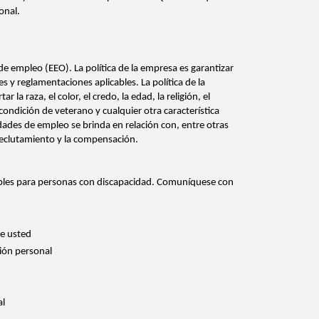
onal.
 empleo (EEO). La política de la empresa es garantizar
 y reglamentaciones aplicables. La política de la
a raza, el color, el credo, la edad, la religión, el
 condición de veterano y cualquier otra característica
nidades de empleo se brinda en relación con, entre otras
l reclutamiento y la compensación.
nibles para personas con discapacidad. Comuníquese con
re usted
ción personal
al