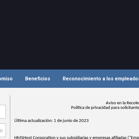
romiso
Beneficios
Reconocimiento a los empleado
Aviso en la Recole
Política de privacidad para solicitan
Última actualización:
1 de junio de 2023
HMSHost Corporation
y sus subsidiarias y empresas afiliadas (“E