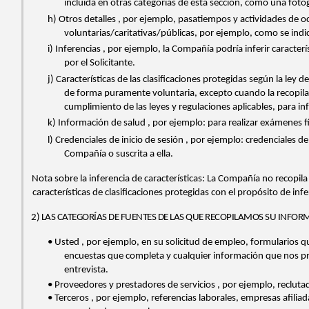
incluida en otras categorías de esta sección, como una fotog
h)
Otros detalles
, por ejemplo, pasatiempos y actividades de o
voluntarias/caritativas/públicas, por ejemplo, como se indica
i)
Inferencias
, por ejemplo, la Compañía podría inferir caracte
por el Solicitante.
j)
Características de las clasificaciones protegidas según la ley de 
de forma puramente voluntaria, excepto cuando la recopilaci
cumplimiento de las leyes y regulaciones aplicables, para in
k)
Información de salud
, por ejemplo: para realizar exámenes f
l)
Credenciales de inicio de sesión
, por ejemplo: credenciales de
Compañía o suscrita a ella.
Nota sobre la inferencia de características:
La Compañía no recopila 
características de clasificaciones protegidas con el propósito de infer
2) LAS CATEGORÍAS DE FUENTES DE LAS QUE RECOPILAMOS SU INFO
•
Usted
, por ejemplo, en su solicitud de empleo, formularios q
encuestas que completa y cualquier información que nos pro
entrevista.
•
Proveedores y prestadores de servicios
, por ejemplo, recluta
•
Terceros
, por ejemplo, referencias laborales, empresas afili