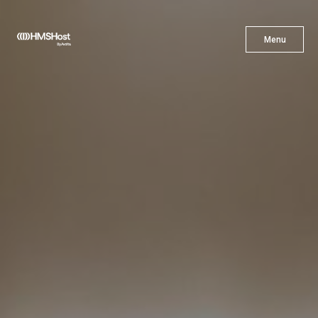
X
Menu
Menu
Gastronomía
Innovación
Asóciate con Nosotros
Carreras