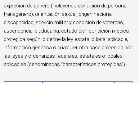
expresión de género (incluyendo condición de persona
transgénero), orientación sexual, origen nacional,
discapacidad, servicio militar y condición de veterano,
ascendencia, ciudadanía, estado civil, condición médica
protegida según lo define la ley estatal o local aplicable,
información genética o cualquier otra base protegida por
las leyes y ordenanzas federales, estatales o locales
aplicables (denominadas “características protegidas”).
APLICA AHORA
GUARDAR ESTE TRABAJO
Acerca de HMSHost
Somos una empresa global de hospitalidad con pasión
por el servicio. HMSHost ofrece el tamaño, los recursos,