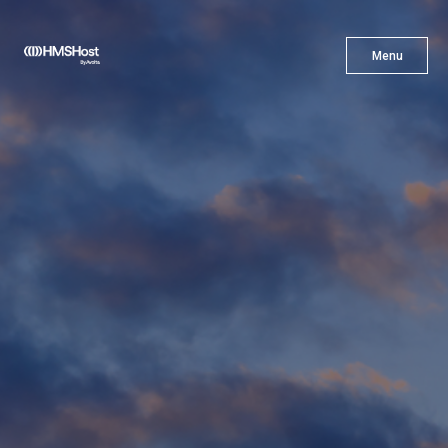
X
Menu
Menu
Cuisine
L'innovation
Devenez Notre Partenaire
Carrières