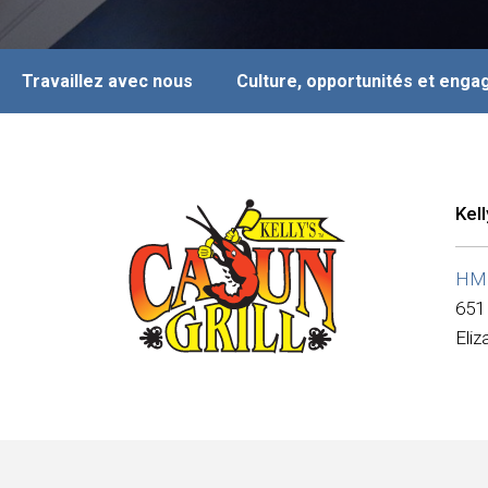
Travaillez avec nous
Culture, opportunités et eng
Kell
HMS
651
Eli