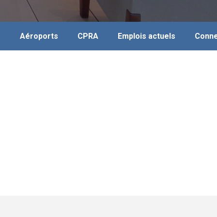
s
Aéroports
CPRA
Emplois actuels
Conne