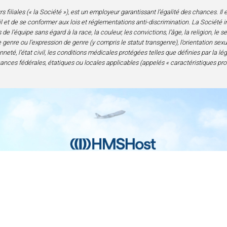
iliales (« la Société »), est un employeur garantissant l’égalité des chances. Il est
 et de se conformer aux lois et réglementations anti-discrimination. La Société i
l’équipe sans égard à la race, la couleur, les convictions, l’âge, la religion, le 
genre ou l’expression de genre (y compris le statut transgenre), l’orientation sexuell
neté, l’état civil, les conditions médicales protégées telles que définies par la lé
nances fédérales, étatiques ou locales applicables (appelés « caractéristiques pro
Contact
Confidentialité et mentions légales
Acc