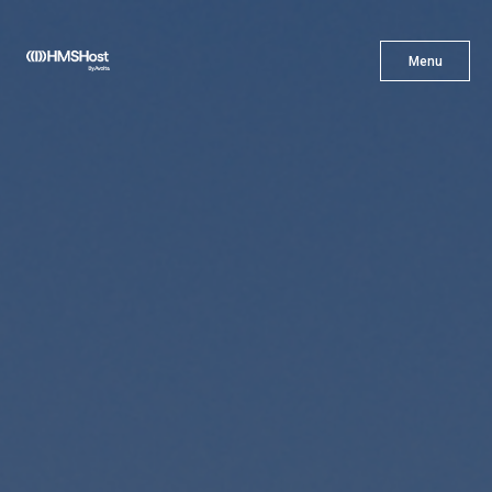
X
Menu
Menu
Cuisine
L'innovation
Devenez Notre Partenaire
Carrières