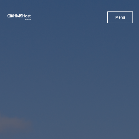
X
Menu
Menu
Cuisine
L'innovation
Devenez Notre Partenaire
Carrières