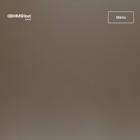
X
Menu
Menu
Cuisine
L'innovation
Devenez Notre Partenaire
Carrières