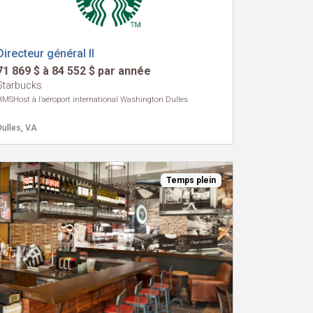
Directeur général II
71 869 $ à 84 552 $ par année
Starbucks
HMSHost à l’aéroport international Washington Dulles
Dulles, VA
Temps plein