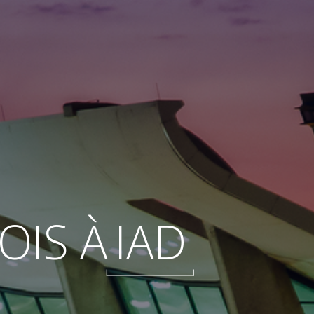
OIS À
IAD