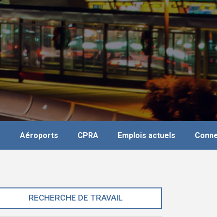
s
Aéroports
CPRA
Emplois actuels
Conne