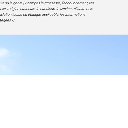
sexe ou le genre (y compris la grossesse, l’accouchement, les
e, l’origine nationale, le handicap, le service militaire et le
gislation locale ou étatique applicable, les informations
tégées »).
essibilité
D 20817-1828, USA