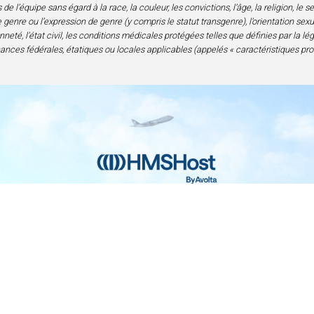
l’équipe sans égard à la race, la couleur, les convictions, l’âge, la religion, le 
genre ou l’expression de genre (y compris le statut transgenre), l’orientation sexuell
neté, l’état civil, les conditions médicales protégées telles que définies par la lé
nances fédérales, étatiques ou locales applicables (appelés « caractéristiques pro
Contact
Confidentialité et mentions légales
Acc
nce en alimentation et boissons | 6905 Rockledge Drive Bethesda, M