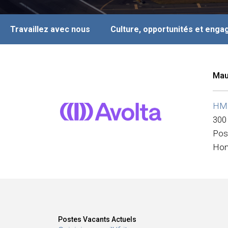
Travaillez avec nous
Culture, opportunités et eng
Mau
HMS
300
Pos
Hon
Postes Vacants Actuels