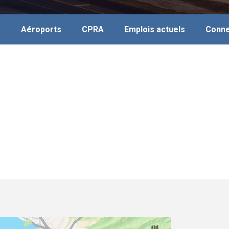
s
Aéroports
CPRA
Emplois actuels
Conne