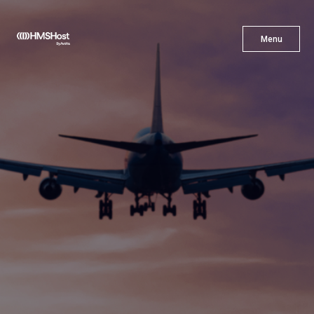
X
Menu
Menu
Cuisine
L'innovation
Devenez Notre Partenaire
Carrières