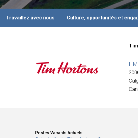
Travaillez avec nous
Culture, opportunités et eng
Tim
HMS
200
Cal
Can
Postes Vacants Actuels