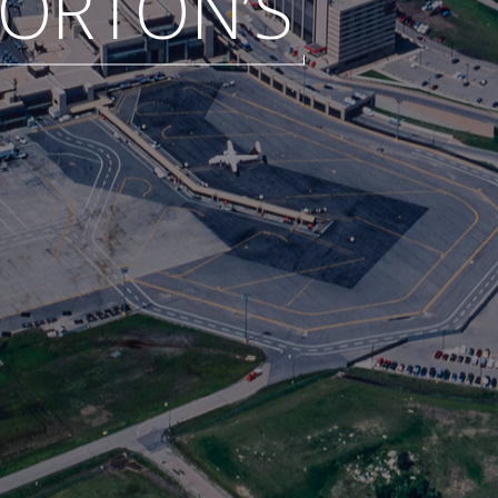
ORTON’S