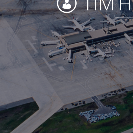
TIM
H