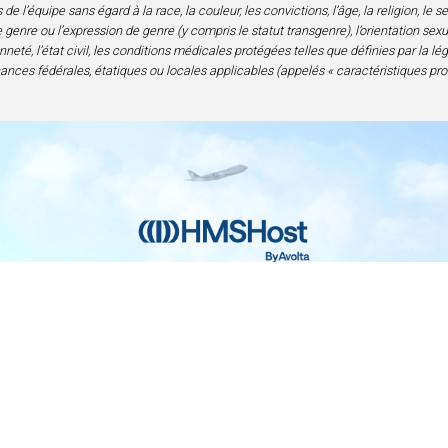
l’équipe sans égard à la race, la couleur, les convictions, l’âge, la religion, le 
genre ou l’expression de genre (y compris le statut transgenre), l’orientation sexuell
neté, l’état civil, les conditions médicales protégées telles que définies par la lé
nances fédérales, étatiques ou locales applicables (appelés « caractéristiques pro
Contact
Confidentialité et mentions légales
Acc
nce en alimentation et boissons | 6905 Rockledge Drive Bethesda, M