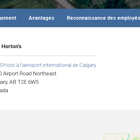
agement
Avantages
Reconnaissance des employé
 Horton’s
Host à l’aéroport international de Calgary
0 Airport Road Northeast
gary, AB T2E 6W5
ada