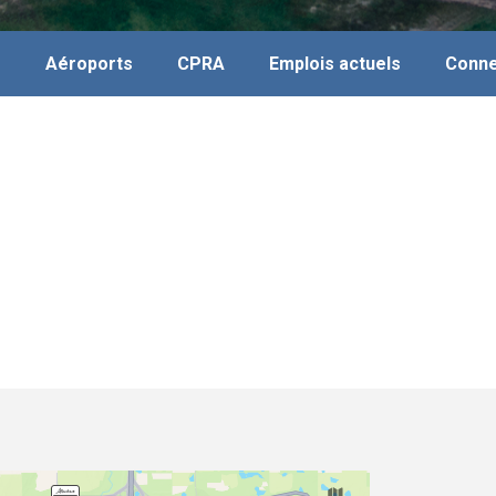
s
Aéroports
CPRA
Emplois actuels
Conne