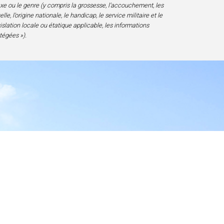
sexe ou le genre (y compris la grossesse, l’accouchement, les
e, l’origine nationale, le handicap, le service militaire et le
gislation locale ou étatique applicable, les informations
tégées »).
essibilité
D 20817-1828, USA