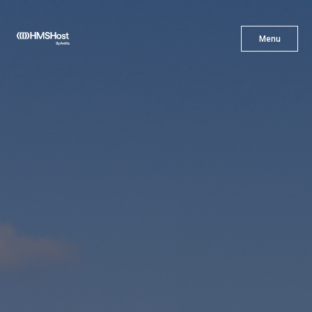
X
Menu
Menu
Cuisine
L'innovation
Devenez Notre Partenaire
Carrières