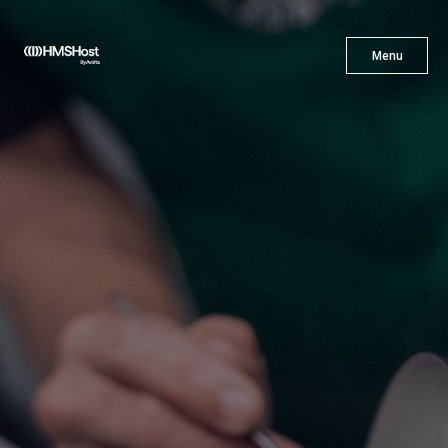
X
Menu
Menu
Cuisine
L'innovation
Devenez Notre Partenaire
Carrières