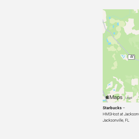
Starbucks
–
HMSHost at Jacksonvil
Jacksonville, FL