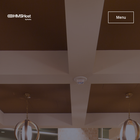
X
Menu
Menu
Cuisine
L'innovation
Devenez Notre Partenaire
Carrières