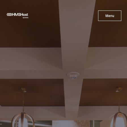
X
Menu
Menu
Gastronomía
Innovación
Asóciate con Nosotros
Carreras