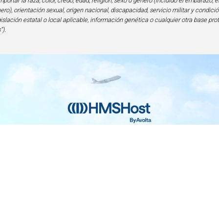
portar la raza, color, credo, edad, religión, sexo o género (incluido el embarazo, e
ero), orientación sexual, origen nacional, discapacidad, servicio militar y condi
gislación estatal o local aplicable, información genética o cualquier otra base pro
”).
nicio
Contacto
Privacidad y Legal
Accesibilid
lencia en Alimentos y Bebidas | 6905 Rockledge Drive Bethesda, MD 