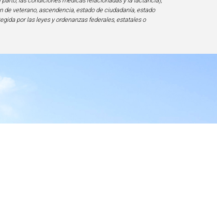
l parto, las condiciones médicas relacionadas y la lactancia),
ción de veterano, ascendencia, estado de ciudadanía, estado
tegida por las leyes y ordenanzas federales, estatales o
ad
20817-1828, USA