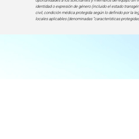
oportunidades a los solicitantes y miembros del equipo sin im
identidad o expresión de género (incluido el estado transgén
civil, condición médica protegida según lo definido por la le
locales aplicables (denominadas “características protegidas
I
Centro de Exce