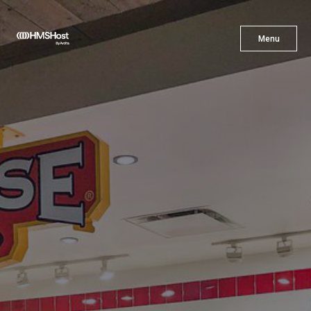
X
Menu
Menu
Gastronomía
Innovación
Asóciate con Nosotros
Carreras