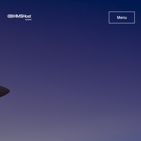
X
Menu
Menu
Gastronomía
Innovación
Asóciate con Nosotros
Carreras