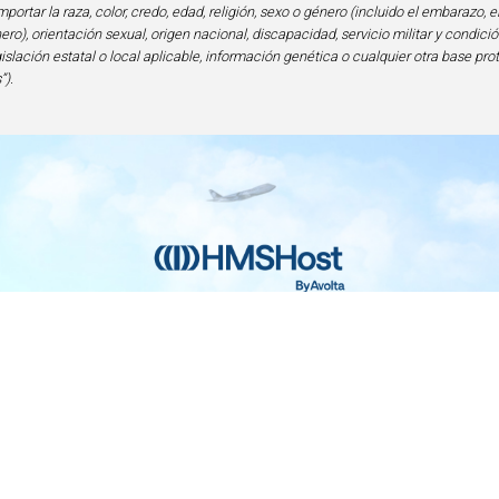
portar la raza, color, credo, edad, religión, sexo o género (incluido el embarazo, e
ero), orientación sexual, origen nacional, discapacidad, servicio militar y condi
gislación estatal o local aplicable, información genética o cualquier otra base pro
”).
nicio
Contacto
Privacidad y Legal
Accesibilid
lencia en Alimentos y Bebidas | 6905 Rockledge Drive Bethesda, MD 