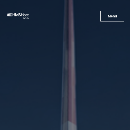
X
Menu
Menu
Cuisine
L'innovation
Devenez Notre Partenaire
Carrières