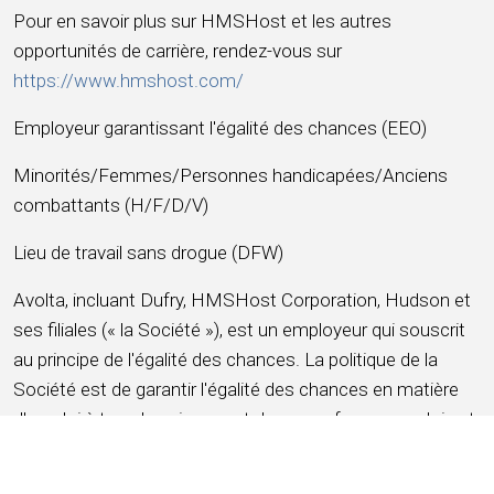
Pour en savoir plus sur HMSHost et les autres
opportunités de carrière, rendez-vous sur
https://www.hmshost.com/
Employeur garantissant l'égalité des chances (EEO)
Minorités/Femmes/Personnes handicapées/Anciens
combattants (H/F/D/V)
Lieu de travail sans drogue (DFW)
Avolta, incluant Dufry, HMSHost Corporation, Hudson et
ses filiales (« la Société »), est un employeur qui souscrit
au principe de l'égalité des chances. La politique de la
Société est de garantir l'égalité des chances en matière
d'emploi à tous les niveaux et de se conformer aux lois et
réglementations antidiscriminatoires. La Société interdit
toute discrimination et tout harcèlement et offre l'égalité