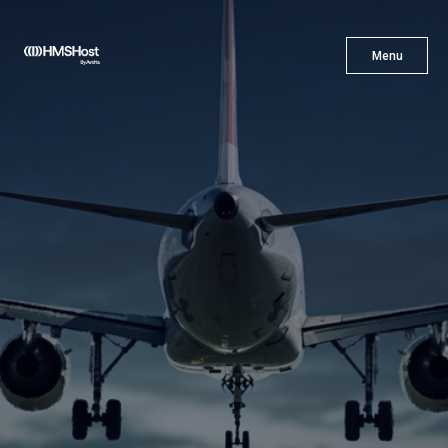
X
Menu
Menu
Cuisine
L'innovation
Devenez Notre Partenaire
Carrières