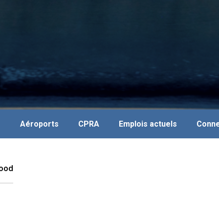
s
Aéroports
CPRA
Emplois actuels
Conne
wood