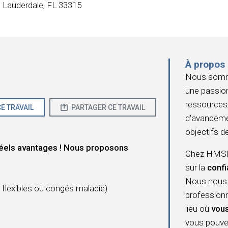
t Lauderdale, FL 33315
À propos
Nous somme
une passion
ressources,
E TRAVAIL
PARTAGER CE TRAVAIL
d'avanceme
objectifs de
éels avantages ! Nous proposons
Chez HMSHo
sur la
confi
Nous nous 
flexibles ou congés maladie)
professionn
lieu où
vous
vous pouve