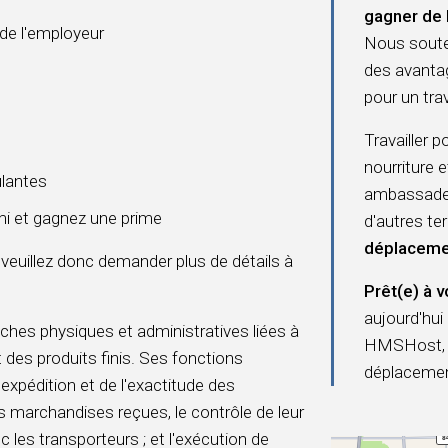
gagner de 
 de l'employeur
Nous souten
des avanta
pour un trava
Travailler 
nourriture 
ulantes
ambassadeur
i et gagnez une prime
d'autres t
déplaceme
 veuillez donc demander plus de détails à
Prêt(e) à v
aujourd'hui 
hes physiques et administratives liées à
HMSHost, n
t des produits finis. Ses fonctions
déplacemen
xpédition et de l'exactitude des
s marchandises reçues, le contrôle de leur
c les transporteurs ; et l'exécution de