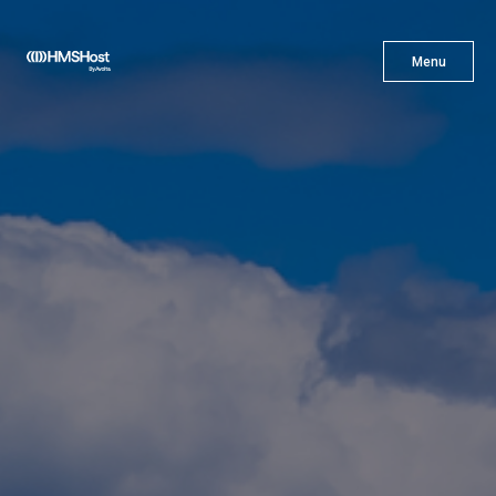
X
Menu
Menu
Cuisine
L'innovation
Devenez Notre Partenaire
Carrières