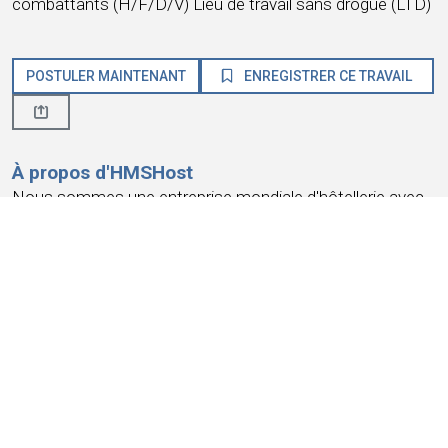
combattants (H/F/D/V) Lieu de travail sans drogue (LTD)
POSTULER MAINTENANT
ENREGISTRER CE TRAVAIL
À propos d'HMSHost
Nous sommes une entreprise mondiale d'hôtellerie avec
une passion pour le service ! HMSHost offre la taille, les
ressources, la formation et les opportunités
d'avancement dont vous avez besoin pour atteindre vos
objectifs de carrière les plus importants.
Chez HMSHost, nous savons que notre succès repose
sur la
confiance et la fidélité de nos collaborateurs
.
Nous nous engageons à offrir une expérience
professionnelle qui
gagne votre fidélité
, vous offre un lieu