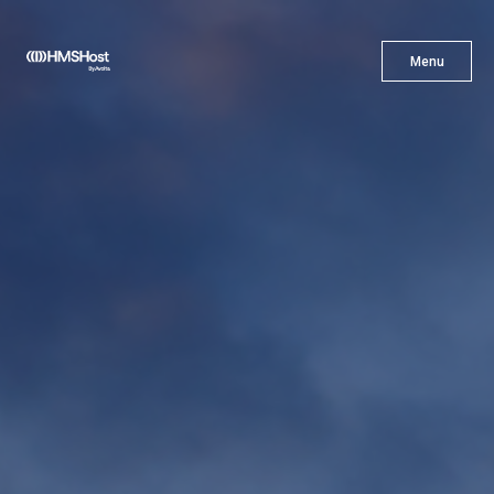
X
Menu
Menu
Cuisine
L'innovation
Devenez Notre Partenaire
Carrières