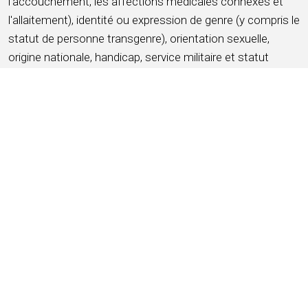
l'accouchement, les affections médicales connexes et
l'allaitement), identité ou expression de genre (y compris le
statut de personne transgenre), orientation sexuelle,
origine nationale, handicap, service militaire et statut
d'ancien combattant, ascendance, citoyenneté, situation
matrimoniale, affection médicale protégée au sens de la
législation étatique ou locale applicable, informations
génétiques ou tout autre critère protégé par les lois et
ordonnances fédérales, étatiques ou locales applicables
(ci-après dénommées « caractéristiques protégées »).
POSTULER MAINTENANT
ENREGISTRER CE TRAVAIL
À propos d'HMSHost
Nous sommes une entreprise mondiale d'hôtellerie avec