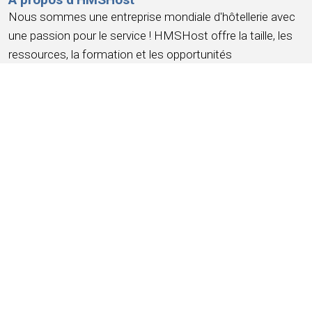
Nous sommes une entreprise mondiale d'hôtellerie avec
une passion pour le service ! HMSHost offre la taille, les
ressources, la formation et les opportunités
d'avancement dont vous avez besoin pour atteindre vos
objectifs de carrière les plus importants.
Chez HMSHost, nous savons que notre succès repose
sur la
confiance et la fidélité de nos collaborateurs
.
Nous nous engageons à offrir une expérience
professionnelle qui
gagne votre fidélité
, vous offre un lieu
où
vous vous sentez à votre place
, un travail dont vous
pouvez être
fier
, un endroit pour
vous amuser, gagner de
l'argent
, et une
opportunité d'avancement
. Nous
soutenons cela grâce à des salaires compétitifs, des
avantages sociaux solides et une reconnaissance pour un
travail bien fait.