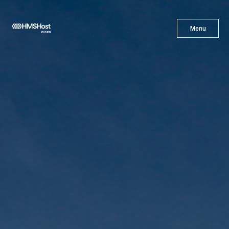
X
Menu
Menu
Cuisine
L'innovation
Devenez Notre Partenaire
Carrières