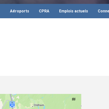
s
Aéroports
CPRA
Emplois actuels
Conne