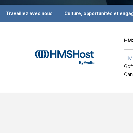
Travaillez avec nous
Culture, opportunités et eng
HMS
HM
Gof
Can