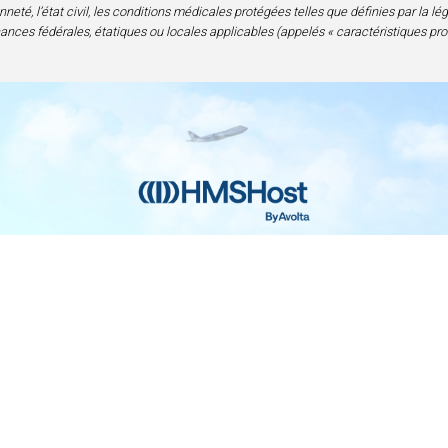
neté, l’état civil, les conditions médicales protégées telles que définies par la lé
nances fédérales, étatiques ou locales applicables (appelés « caractéristiques pro
Contact
Confidentialité et mentions légales
Acc
nce en alimentation et boissons | 6905 Rockledge Drive Bethesda, M
240-694-4100