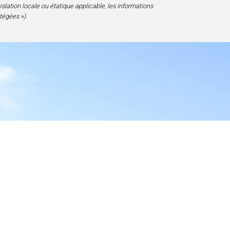
gislation locale ou étatique applicable, les informations
tégées »).
essibilité
D 20817-1828, USA