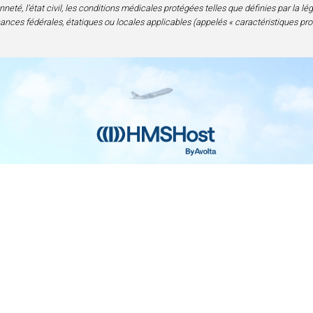
neté, l’état civil, les conditions médicales protégées telles que définies par la lé
nances fédérales, étatiques ou locales applicables (appelés « caractéristiques pro
Contact
Confidentialité et mentions légales
Acc
nce en alimentation et boissons | 6905 Rockledge Drive Bethesda, M
240-694-4100