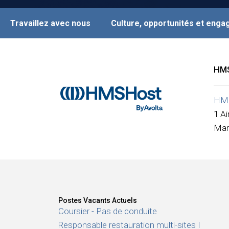
Travaillez avec nous
Culture, opportunités et eng
HMS
HM
1 Ai
Man
Postes Vacants Actuels
Coursier - Pas de conduite
Responsable restauration multi-sites I