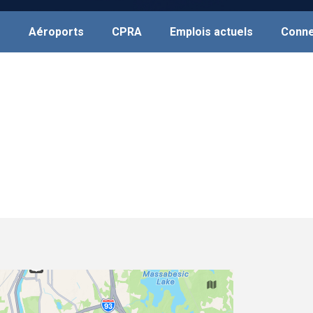
s
Aéroports
CPRA
Emplois actuels
Conne