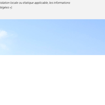
gislation locale ou étatique applicable, les informations
tégées »).
essibilité
D 20817-1828, USA