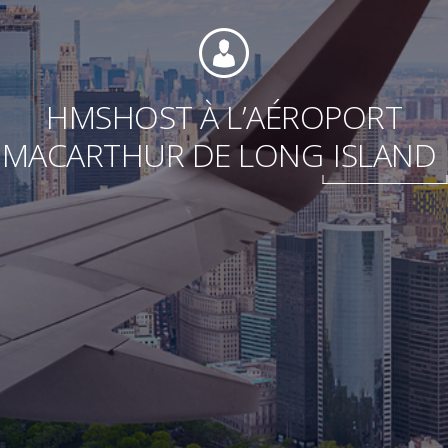
Fondation
HMSHOST À L’AÉROPORT
MACARTHUR DE LONG
ISLAND
Durabilité
À propos
Nouvelles