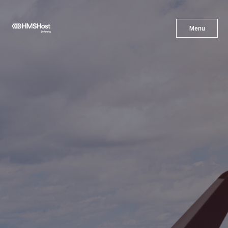
X
Menu
Menu
Cuisine
L'innovation
Devenez Notre Partenaire
Carrières