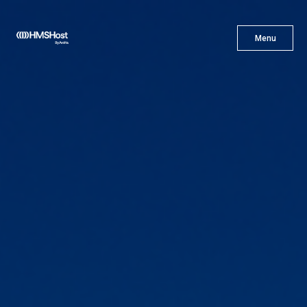
X
Menu
Menu
Cuisine
L'innovation
Devenez Notre Partenaire
Carrières