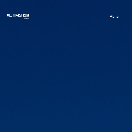
X
Menu
Menu
Gastronomía
Innovación
Asóciate con Nosotros
Carreras