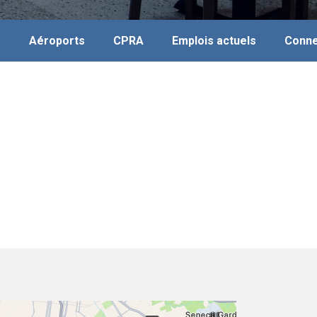
s
Aéroports
CPRA
Emplois actuels
Conne