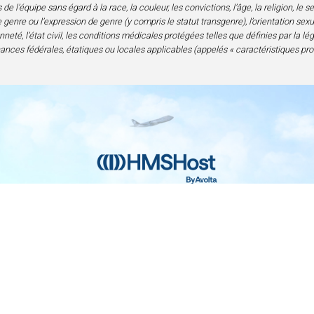
l’équipe sans égard à la race, la couleur, les convictions, l’âge, la religion, le 
genre ou l’expression de genre (y compris le statut transgenre), l’orientation sexuell
neté, l’état civil, les conditions médicales protégées telles que définies par la lé
nances fédérales, étatiques ou locales applicables (appelés « caractéristiques pro
Contact
Confidentialité et mentions légales
Acc
nce en alimentation et boissons | 6905 Rockledge Drive Bethesda, M