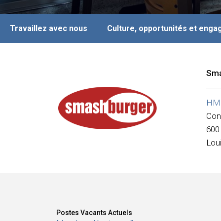
Travaillez avec nous
Culture, opportunités et eng
Sma
HMSH
Con
600 
Loui
Postes Vacants Actuels