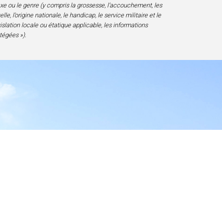
sexe ou le genre (y compris la grossesse, l’accouchement, les
e, l’origine nationale, le handicap, le service militaire et le
gislation locale ou étatique applicable, les informations
tégées »).
essibilité
D 20817-1828, USA