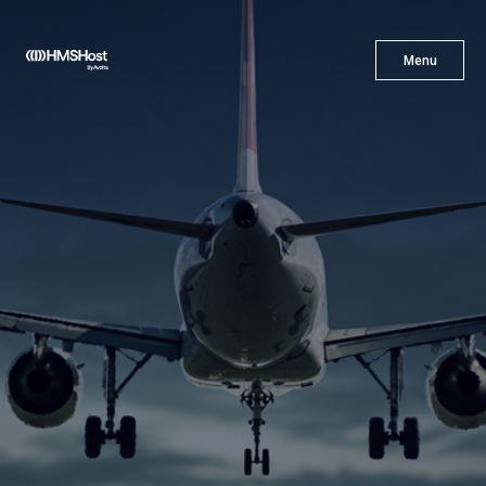
X
Menu
Menu
Cuisine
L'innovation
Devenez Notre Partenaire
Carrières