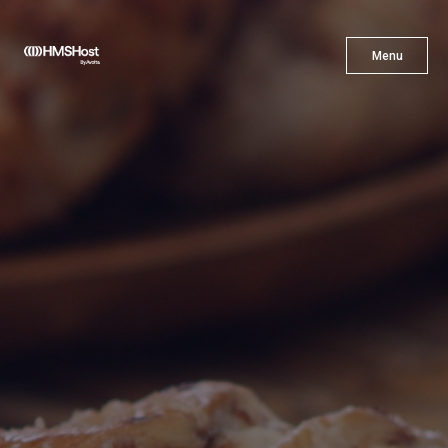
X
Menu
Menu
Cuisine
L'innovation
Devenez Notre Partenaire
Carrières