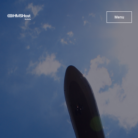
X
Menu
Menu
Cuisine
L'innovation
Devenez Notre Partenaire
Carrières