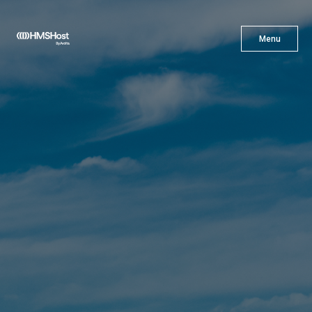
X
Menu
Menu
Cuisine
L'innovation
Devenez Notre Partenaire
Carrières