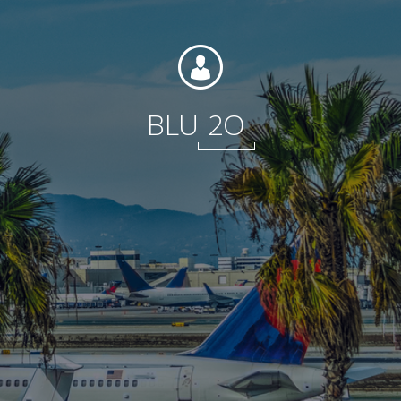
Fondation
BLU
2O
Durabilité
À propos
Nouvelles