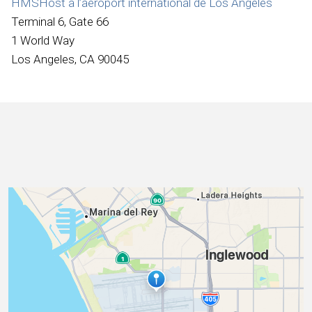
HMSHost à l’aéroport international de Los Angeles
Internationale
Terminal 6, Gate 66
1 World Way
Los Angeles, CA 90045