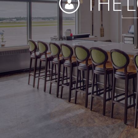
THE
L