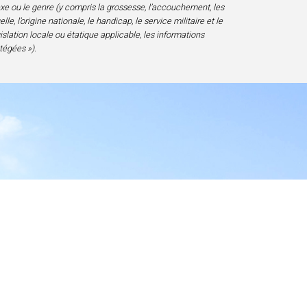
sexe ou le genre (y compris la grossesse, l’accouchement, les
e, l’origine nationale, le handicap, le service militaire et le
gislation locale ou étatique applicable, les informations
tégées »).
essibilité
D 20817-1828, USA