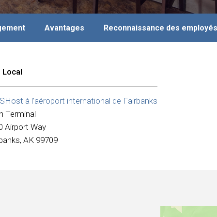
agement
Avantages
Reconnaissance des employé
 Local
Host à l’aéroport international de Fairbanks
n Terminal
0 Airport Way
rbanks, AK 99709