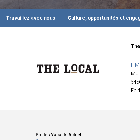
Travaillez avec nous
Culture, opportunités et eng
The
HMS
Mai
645
Fai
Postes Vacants Actuels