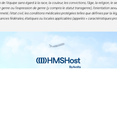
l’équipe sans égard à la race, la couleur, les convictions, l’âge, la religion, le 
genre ou l’expression de genre (y compris le statut transgenre), l’orientation sexuell
neté, l’état civil, les conditions médicales protégées telles que définies par la lé
nances fédérales, étatiques ou locales applicables (appelés « caractéristiques pro
Contact
Confidentialité et mentions légales
Acc
nce en alimentation et boissons | 6905 Rockledge Drive Bethesda, M