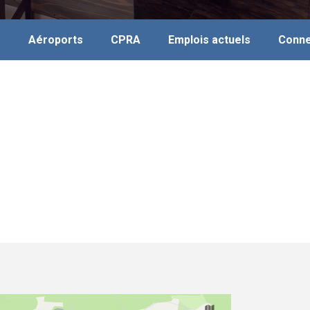
s
Aéroports
CPRA
Emplois actuels
Conne