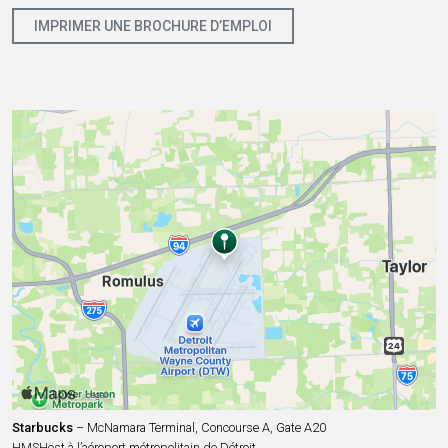
IMPRIMER UNE BROCHURE D’EMPLOI
Starbucks
– McNamara Terminal, Concourse A, Gate A20
HMSHost à l’aéroport métropolitain de Détroit