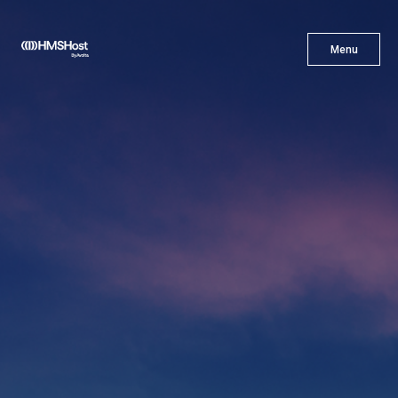
X
Menu
Menu
Cuisine
L'innovation
Devenez Notre Partenaire
Carrières