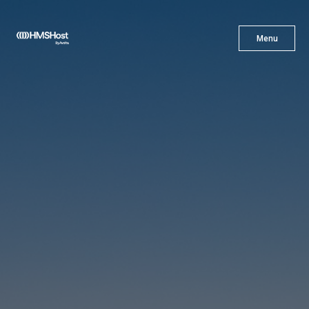
X
Menu
Menu
Cuisine
L'innovation
Devenez Notre Partenaire
Carrières